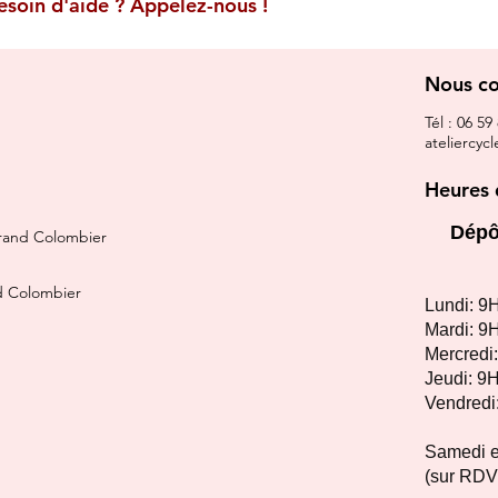
esoin d'aide ? Appelez-nous !
Nous co
​Tél : 06 59
ateliercy
Heures 
Dépô
Grand Colombier
nd Colombier
Lundi: 9
H
Mardi: 9
H
Mercredi
Jeudi: 9
H
Vendredi
Samedi 
(sur RDV 