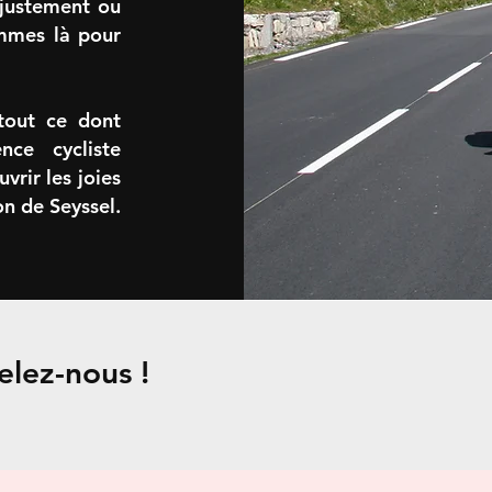
ajustement ou
mmes là pour
tout ce dont
ce cycliste
vrir les joies
on de Seyssel.
elez-nous !