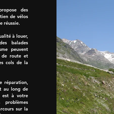
 propose des
etien de vélos
e réussie.
alité à louer,
des balades
isme peuvent
s de route et
es cols de la
e réparation,
ut au long de
 est à votre
s problèmes
rcours sur la