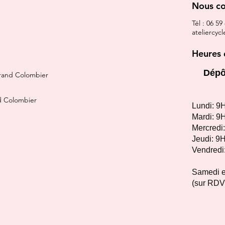
Nous co
​Tél : 06 59
ateliercy
Heures 
Dépô
Grand Colombier
nd Colombier
Lundi: 9
H
Mardi: 9
H
Mercredi
Jeudi: 9
H
Vendredi
Samedi 
(sur RDV 